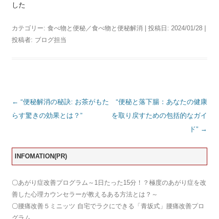
した
カテゴリー:
食べ物と便秘／食べ物と便秘解消
| 投稿日:
2024/01/28
|
投稿者:
ブログ担当
投
←
“便秘解消の秘訣: お茶がもた
“便秘と落下腸：あなたの健康
稿
らす驚きの効果とは？”
を取り戻すための包括的なガイ
ナ
ド”
→
ビ
ゲ
INFOMATION(PR)
ー
〇
あがり症改善プログラム～1日たった15分！？極度のあがり症を改
シ
善した心理カウンセラーが教えるある方法とは？～
ョ
〇
腰痛改善５ミニッツ 自宅でラクにできる「青坂式」腰痛改善プロ
ン
グラム