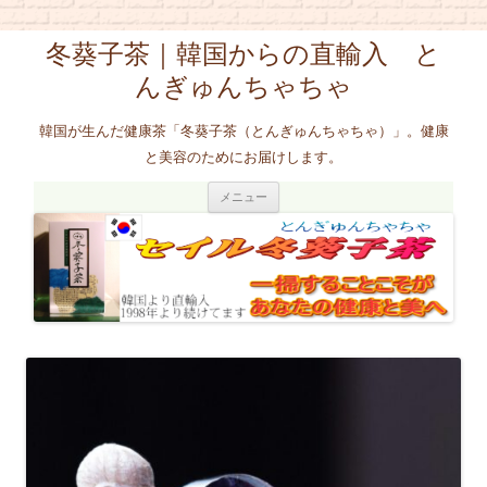
冬葵子茶｜韓国からの直輸入 と
んぎゅんちゃちゃ
韓国が生んだ健康茶「冬葵子茶（とんぎゅんちゃちゃ）」。健康
と美容のためにお届けします。
コ
メニュー
ン
テ
ン
ツ
へ
ス
キ
ッ
プ