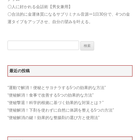
〇
人に好かれる会話術【男女兼用】
〇
合法的に金運体質になるサブリミナル音源ー1日30分で、4つの金
運タイプをアップさせ、自分の望みを叶える。
検
索:
最近の投稿
“運動で解消！便秘とサヨナラする5つの効果的な方法”
“便秘解消！食事で改善する5つの効果的な方法”
“便秘撃退！科学的根拠に基づく効果的な対策とは？”
“便秘解消！下剤を使わずに自然に体調を整える5つの方法”
“便秘解消の鍵！効果的な整腸剤の選び方と使用法”